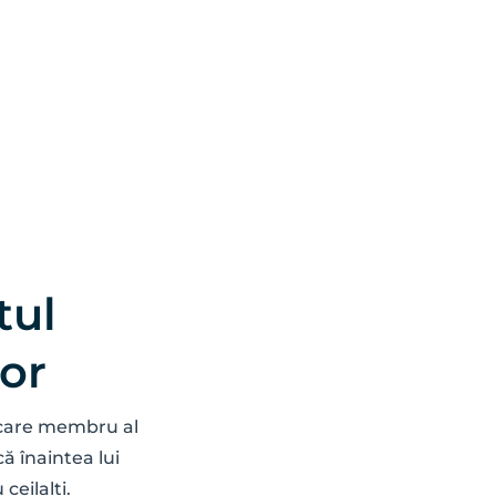
ul 
Statu
or
Sfâ
ecare membru al 
Acest document 
ă înaintea lui 
guvernează și des
ceilalți.
precum și modul 