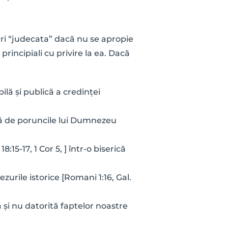
eri “judecata” dacă nu se apropie 
incipiali cu privire la ea. Dacă 
ilă și publică a credinței 
ță de poruncile lui Dumnezeu 
:15-17, 1 Cor 5, ] într-o biserică 
rile istorice [Romani 1:16, Gal. 
și nu datorită faptelor noastre 