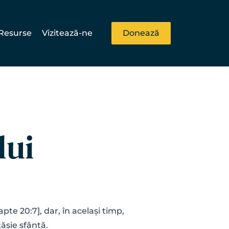
Resurse
Vizitează-ne
Donează
lui
e 20:7], dar, în același timp, 
ășie sfântă. 