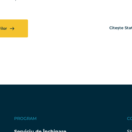
Citește Sta
ilor
PROGRAM
C
Serviciu de Închinare