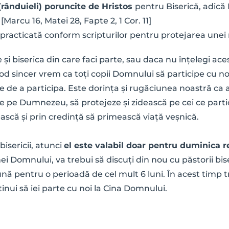
ânduieli) poruncite de Hristos 
pentru Biserică, adică 
Marcu 16, Matei 28, Fapte 2, 1 Cor. 11]
 practicată conform scripturilor pentru protejarea unei mă
și biserica din care faci parte, sau daca nu înțelegi aces
d sincer vrem ca toți copii Domnului să participe cu no
nte de a participa. Este dorința și rugăciunea noastră ca a
ce pe Dumnezeu, să protejeze și zidească pe cei ce partic
ască și prin credință să primească viață veșnică.
isericii, atunci 
el este valabil doar pentru duminica r
nei Domnului, va trebui să discuți din nou cu păstorii bis
lună pentru o perioadă de cel mult 6 luni. În acest timp 
nui să iei parte cu noi la Cina Domnului.