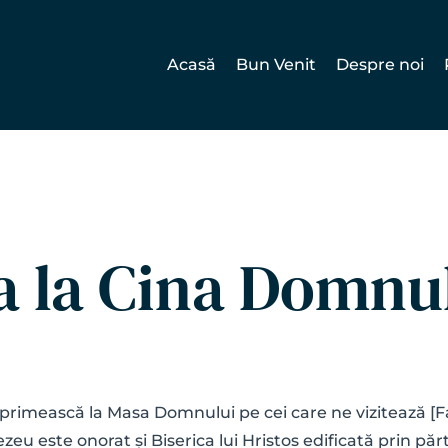
Acasă
Bun Venit
Despre noi
 la Cina Domnu
primească la Masa Domnului pe cei care ne vizitează [Fapt
este onorat și Biserica lui Hristos edificată prin părt