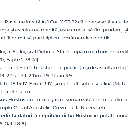
 Pavel ne învață în 1 Cor. 11:27-32 că o persoană va suf
 și ascultarea menită, este crucial să fim prudenți și pr
i fii primit să participi cu următoarele condiții:
i, al Fiului, și al Duhului Sfânt după o mărturisire credib
20, Fapte 2:38-41].
e manifestă într-o stare de pocăință și de ascultare fa
, 2 Cor. 7:1, 2 Tim. 1:9, 1 Ioan 3:9].
ei 18:15-17, Evrei 13:17] și nu te afli sub disciplină [Matei 18
oarele lucruri:
us Hristos
 precum o găsim sumarizată într-unul din crezu
xemplu Crezul Apostolic, Crezul de la Niceea, etc.
redință datorită neprihănirii lui Hristos
 imputată nouă 
 Gal. 1:8-9].