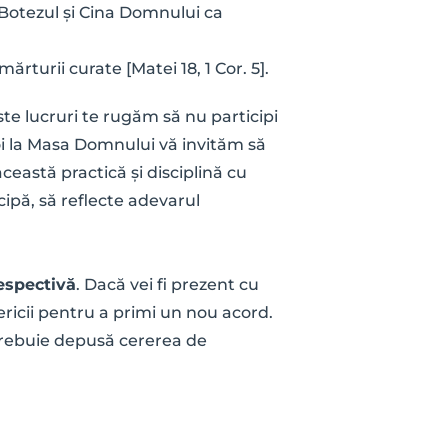
Botezul și Cina Domnului ca 
rturii curate [Matei 18, 1 Cor. 5].
te lucruri te rugăm să nu participi 
i la Masa Domnului vă invităm să 
ceastă practică și disciplină cu 
ipă, să reflecte adevarul 
espectivă
. Dacă vei fi prezent cu 
ericii pentru a primi un nou acord. 
trebuie depusă cererea de 