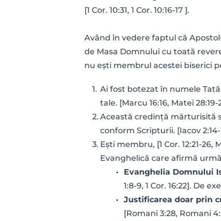
[1 Cor. 10:31, 1 Cor. 10:16-17 ]. 
Având în vedere faptul că Apostolul
de Masa Domnului cu toată reverența
nu ești membrul acestei biserici poț
Ai fost botezat în numele Tatălu
tale. [Marcu 16:16, Matei 28:19-
Această credință mărturisită s
conform Scripturii. [Iacov 2:14-19
Ești membru, [1 Cor. 12:21-26, Mat
Evanghelică care afirmă următ
Evanghelia Domnului Is
1:8-9, 1 Cor. 16:22]. De e
Justificarea doar prin c
[Romani 3:28, Romani 4:5,