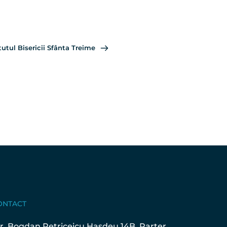
Treime Zalău.  
tutul Bisericii Sfânta Treime
ONTACT
Str. Bogdan Petriceicu Hașdeu 14B, Parter, 