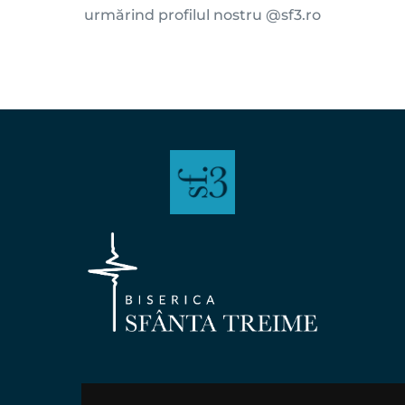
urmărind profilul nostru 
@sf3.ro
PROGRAM