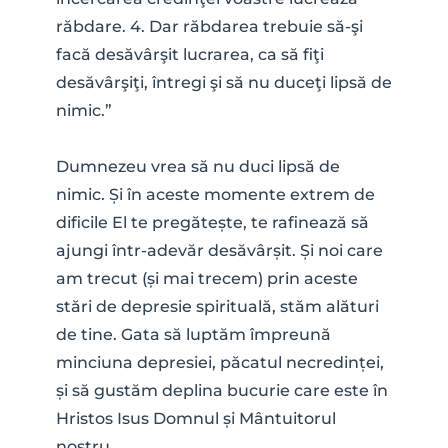
răbdare. 4. Dar răbdarea trebuie să-şi 
facă desăvârşit lucrarea, ca să fiţi 
desăvârşiţi, întregi şi să nu duceţi lipsă de 
nimic.”
Dumnezeu vrea să nu duci lipsă de 
nimic. Și în aceste momente extrem de 
dificile El te pregătește, te rafinează să 
ajungi într-adevăr desăvârșit. Și noi care 
am trecut (și mai trecem) prin aceste 
stări de depresie spirituală, stăm alături 
de tine. Gata să luptăm împreună 
minciuna depresiei, păcatul necredinței, 
și să gustăm deplina bucurie care este în 
Hristos Isus Domnul și Mântuitorul 
nostru.