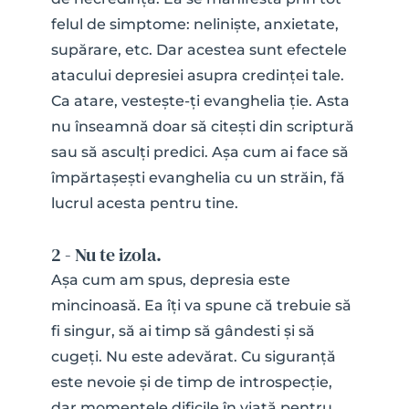
felul de simptome: neliniște, anxietate, 
supărare, etc. Dar acestea sunt efectele 
atacului depresiei asupra credinței tale. 
Ca atare, vestește-ți evanghelia ție. Asta 
nu înseamnă doar să citești din scriptură 
sau să asculți predici. Așa cum ai face să 
împărtașești evanghelia cu un străin, fă 
lucrul acesta pentru tine.
2 - Nu te izola.
Așa cum am spus, depresia este 
mincinoasă. Ea îți va spune că trebuie să 
fi singur, să ai timp să gândesti și să 
cugeți. Nu este adevărat. Cu siguranță 
este nevoie și de timp de introspecție, 
dar momentele dificile în viață pentru 