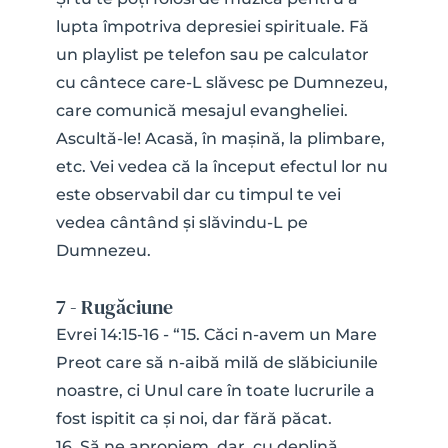
lupta împotriva depresiei spirituale. Fă 
un playlist pe telefon sau pe calculator 
cu cântece care-L slăvesc pe Dumnezeu, 
care comunică mesajul evangheliei. 
Ascultă-le! Acasă, în mașină, la plimbare, 
etc. Vei vedea că la început efectul lor nu 
este observabil dar cu timpul te vei 
vedea cântând și slăvindu-L pe 
Dumnezeu.
7 - Rugăciune
Evrei 14:15-16 - “15. Căci n-avem un Mare 
Preot care să n-aibă milă de slăbiciunile 
noastre, ci Unul care în toate lucrurile a 
fost ispitit ca și noi, dar fără păcat.
16. Să ne apropiem, dar, cu deplină 