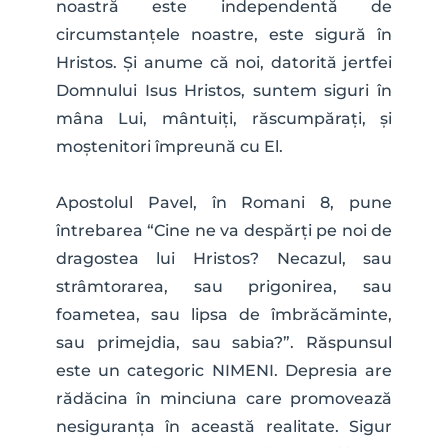
noastră este independentă de 
circumstanțele noastre, este sigură în 
Hristos. Și anume că noi, datorită jertfei 
Domnului Isus Hristos, suntem siguri în 
mâna Lui, mântuiți, răscumpărați, și 
moștenitori împreună cu El.
Apostolul Pavel, în Romani 8, pune 
întrebarea “Cine ne va despărți pe noi de 
dragostea lui Hristos? Necazul, sau 
strâmtorarea, sau prigonirea, sau 
foametea, sau lipsa de îmbrăcăminte, 
sau primejdia, sau sabia?”. Răspunsul 
este un categoric NIMENI. Depresia are 
rădăcina în minciuna care promovează 
nesiguranța în această realitate. Sigur 