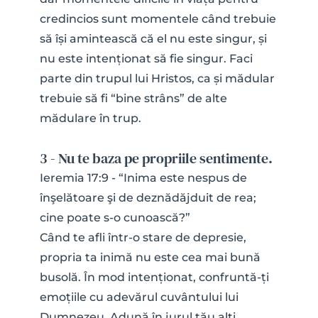
credincios sunt momentele când trebuie 
să își amintească că el nu este singur, și 
nu este intenționat să fie singur. Faci 
parte din trupul lui Hristos, ca și mădular 
trebuie să fi “bine strâns” de alte 
mădulare în trup.
3 - Nu te baza pe propriile sentimente.
Ieremia 17:9 - “Inima este nespus de 
înşelătoare şi de deznădăjduit de rea; 
cine poate s-o cunoască?”
Când te afli într-o stare de depresie, 
propria ta inimă nu este cea mai bună 
busolă. În mod intenționat, confruntă-ți 
emoțiile cu adevărul cuvântului lui 
Dumnezeu. Adună în jurul tău alți 