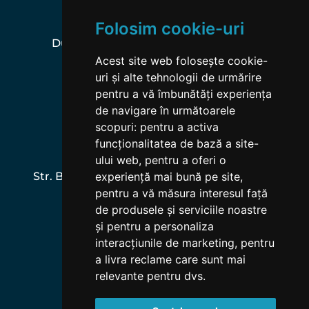
Serviciu de Închinare
Folosim cookie-uri
Duminica | 10:00-12:00 | (18:00-20:00)
Acest site web folosește cookie-
uri și alte tehnologii de urmărire
Studiu Biblic:
pentru a vă îmbunătăți experiența
Miercuri | 18:00-19:30 
de navigare în următoarele
scopuri:
pentru a activa
funcționalitatea de bază a site-
CONTACT
ului web
,
pentru a oferi o
Str. Bogdan Petriceicu Hașdeu 14B, Parter, 
experiență mai bună pe site
,
pentru a vă măsura interesul față
Stadion, Zalău, Romania
de produsele și serviciile noastre
și pentru a personaliza
+40 726 959 448
interacțiunile de marketing
,
pentru
office@sf3.ro
a livra reclame care sunt mai
relevante pentru dvs
.