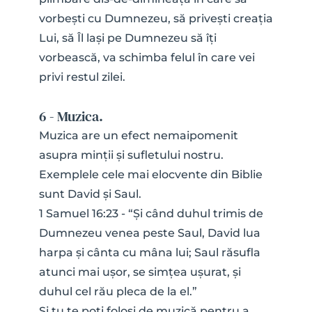
vorbești cu Dumnezeu, să privești creația 
Lui, să Îl lași pe Dumnezeu să îți 
vorbească, va schimba felul în care vei 
privi restul zilei.
6 - Muzica.
Muzica are un efect nemaipomenit 
asupra minții și sufletului nostru. 
Exemplele cele mai elocvente din Biblie 
sunt David și Saul.
1 Samuel 16:23 - “Și când duhul trimis de 
Dumnezeu venea peste Saul, David lua 
harpa și cânta cu mâna lui; Saul răsufla 
atunci mai ușor, se simțea ușurat, și 
duhul cel rău pleca de la el.”
Și tu te poți folosi de muzică pentru a 