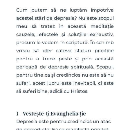
Cum putem să ne luptăm împotriva 
acestei stări de depresie? Nu este scopul 
meu să tratez în această meditație 
cauzele, efectele și soluțiile exhaustiv, 
precum le vedem în scriptură. În schimb 
vreau să ofer câteva sfaturi practice 
pentru a trece peste și prin această 
perioadă de depresie spirituală. Scopul, 
pentru tine ca și credincios nu este să nu 
suferi, acest lucru este inevitabil, ci este 
să suferi bine, adică cu Hristos.
1 - Vestește-ți Evanghelia ție
Depresia este pentru credincios un atac 
de necredință. Ea se manifestă prin tot 