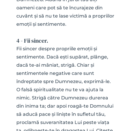
oameni care pot să te încurajeze din 
cuvânt și să nu te lase victimă a propriilor 
emoții și sentimente.
4 - Fii sincer.
Fii sincer despre propriile emoții și 
sentimente. Dacă ești supărat, plânge, 
dacă te-ai mâniat, strigă. Chiar și 
sentimentele negative care sunt 
îndreptate spre Dumnezeu, exprimă-le. 
O falsă spiritualitate nu te va ajuta la 
nimic. Strigă către Dumnezeu durerea 
din inima ta; dar apoi roagă-te Domnului 
să aducă pace și liniște în sufletul tău, 
proclamă suveranitatea Lui peste viața 
ta, odihnește-te în dragostea Lui. Citește 