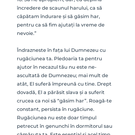
încredere de scaunul harului, ca să 
căpătam îndurare și să găsim har, 
pentru ca să fim ajutați la vreme de 
nevoie.”
Îndrazneste în fața lui Dumnezeu cu 
rugăciunea ta. Pledoaria ta pentru 
ajutor în necazul tău nu este ne-
ascultată de Dumnezeu; mai mult de 
atât, El suferă împreună cu tine. Drept 
dovadă, El a părăsit slava și a suferit 
crucea ca noi să “găsim har”. Roagă-te 
constant, persista în rugăciune. 
Rugăciunea nu este doar timpul 
petrecut în genunchi în dormitorul sau 
cămăruța ta. Este esențial și acel timp, 