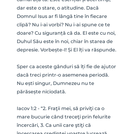
dar este o stare, o atitudine. Dacă 
Domnul Isus ar fi lângă tine în fiecare 
clipă? Nu i-ai vorbi? Nu i-ai spune ce te 
doare? Cu siguranță că da. El este cu noi, 
Duhul Său este în noi, chiar în starea de 
depresie. Vorbește-I! Și El îți va răspunde.
Sper ca aceste gânduri să îți fie de ajutor 
dacă treci printr-o asemenea periodă. 
Nu ești singur, Dumnezeu nu te 
părăsește niciodată.
Iacov 1:2 - “2. Fraţii mei, să priviţi ca o 
mare bucurie când treceţi prin felurite 
încercări, 3. Ca unii care ştiţi că 
încercarea credinţei voastre lucrează 